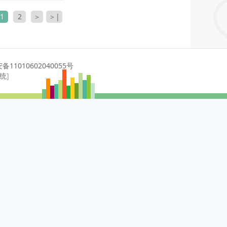
1
2
＞
＞|
11010602040055号
系统
]