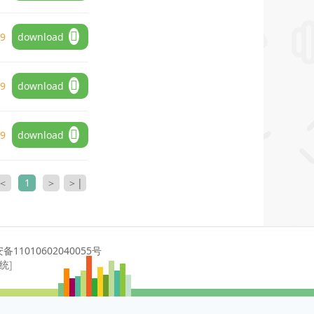
09
download
09
download
09
download
＜
1
＞
＞|
11010602040055号
系统
]