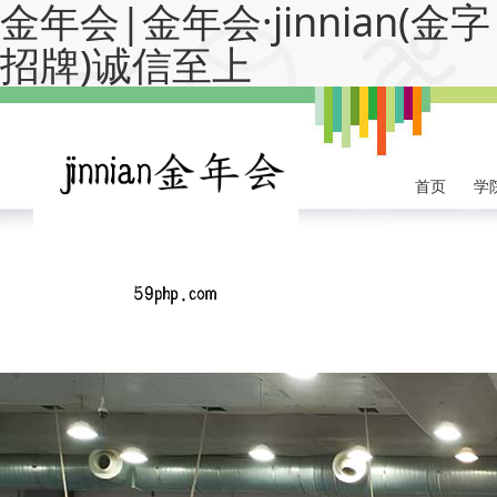
金年会|金年会·jinnian(金字
招牌)诚信至上
首页
学